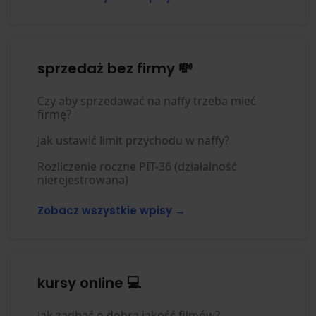
sprzedaż bez firmy 💸
Czy aby sprzedawać na naffy trzeba mieć
firmę?
Jak ustawić limit przychodu w naffy?
Rozliczenie roczne PIT-36 (działalność
nierejestrowana)
Zobacz wszystkie wpisy →
kursy online 💻
Jak zadbać o dobrą jakość filmów?