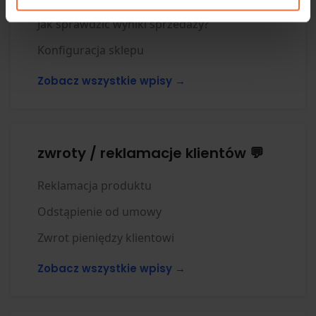
Jak sprawdzić wyniki sprzedaży?
Konfiguracja sklepu
Zobacz wszystkie wpisy →
zwroty / reklamacje klientów 💬
Reklamacja produktu
Odstąpienie od umowy
Zwrot pieniędzy klientowi
Zobacz wszystkie wpisy →