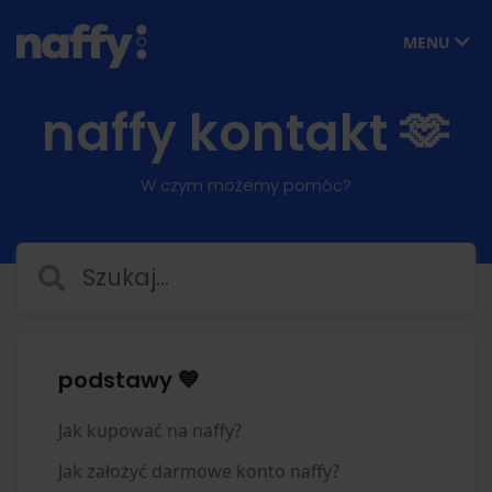
MENU
naffy kontakt 🫶
W czym możemy pomóc?
podstawy 💙
Jak kupować na naffy?
Jak założyć darmowe konto naffy?