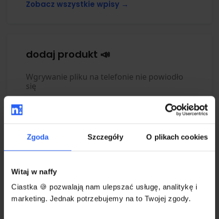
Zobacz wszystkie wpisy →
dodaj produkt 📣
Wgrywanie pliku na telefonie nie powiodło
się
Opcje zaawansowane
Dodawanie zdjęć, grafik i okładek
Zgoda
Szczegóły
O plikach cookies
Dodanie produktu
Panel produktu
Witaj w naffy
Zobacz wszystkie wpisy →
Ciastka 🍪 pozwalają nam ulepszać usługę, analitykę i
marketing. Jednak potrzebujemy na to Twojej zgody.