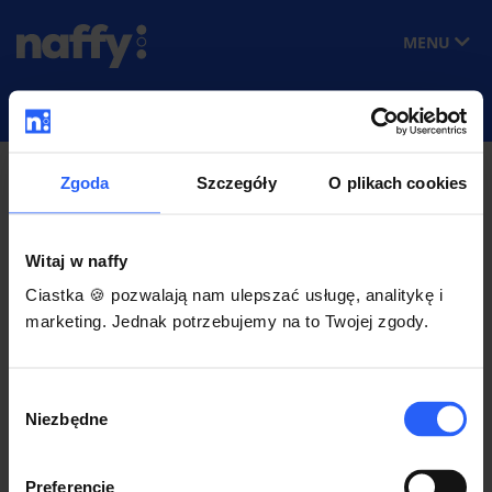
MENU
Zgoda
Szczegóły
O plikach cookies
Pomoc
postaw kawę ☕
Witaj w naffy
postaw kawę ☕
Ciastka 🍪 pozwalają nam ulepszać usługę, analitykę i
marketing. Jednak potrzebujemy na to Twojej zgody.
Daj postawić sobie wirtualną kawę, udostępnij
link w social mediach i zarabiaj na twórczości
online.
Wybór
Niezbędne
zgody
Czy od postaw kawę odprowadza się
podatek?
Preferencje