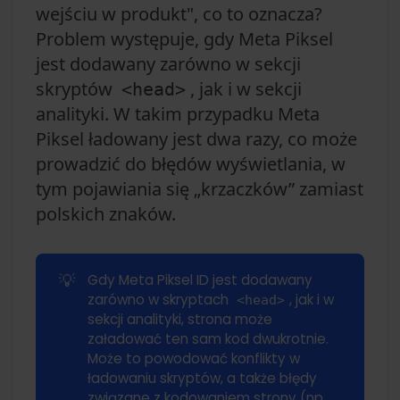
wejściu w produkt", co to oznacza?
Problem występuje, gdy Meta Piksel
jest dodawany zarówno w sekcji
skryptów
, jak i w sekcji
<head>
analityki. W takim przypadku Meta
Piksel ładowany jest dwa razy, co może
prowadzić do błędów wyświetlania, w
tym pojawiania się „krzaczków” zamiast
polskich znaków.
💡
Gdy Meta Piksel ID jest dodawany
zarówno w skryptach
, jak i w
<head>
sekcji analityki, strona może
załadować ten sam kod dwukrotnie.
Może to powodować konflikty w
ładowaniu skryptów, a także błędy
związane z kodowaniem strony (np.