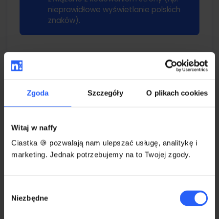
nieprawidłowe wyświetlanie polskich
znaków).
Zgoda
Szczegóły
O plikach cookies
Witaj w naffy
Ciastka 🍪 pozwalają nam ulepszać usługę, analitykę i
marketing. Jednak potrzebujemy na to Twojej zgody.
Wybór
Jak mogę rozwiązać ten
Niezbędne
zgody
problem?