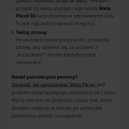
Zamiast dodawać skrypt w sekcji
,
<head>
przejdź do sekcji analityki i wprowadź
Meta
Piksel ID
bezpośrednio w odpowiednim polu.
To jest najczystszy sposób integracji.
Testuj stronę:
Po usunięciu podwójnego kodu, przetestuj
stronę, aby upewnić się, że problem z
„krzaczkami” i innymi błędami został
rozwiązany.
Nadal potrzebujesz pomocy?
Sprawdź, jak zainstalować Meta Piksel.
Jeśli
problem nadal występuje, skontaktuj się z nami.
Wyślij nam link do produktu, wskaż kod, który
dodałeś i miejsce, w którym go umieściłeś –
pomożemy znaleźć rozwiązanie!