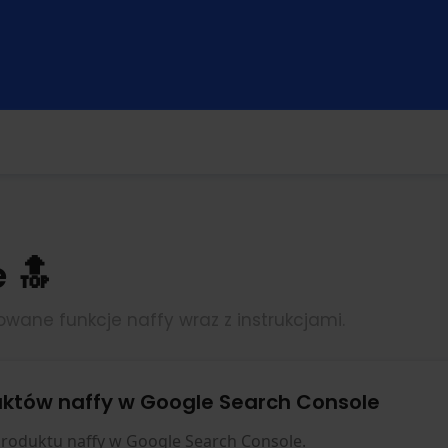
 🔝
owane funkcje naffy wraz z instrukcjami.
uktów naffy w Google Search Console
produktu naffy w Google Search Console.