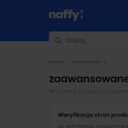
Pomoc
zaawansowane 🔝
zaawansowane
W tej sekcji znajdziesz zaawans
Weryfikacja stron prod
Jak zweryfikować swoją stronę 