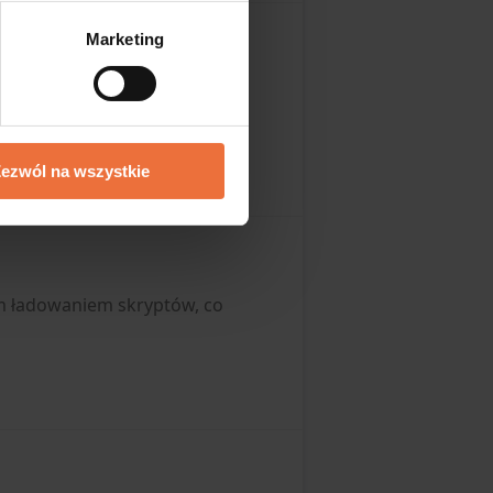
Marketing
ny produktowej naffy.io, jak
ezwól na wszystkie
ym ładowaniem skryptów, co