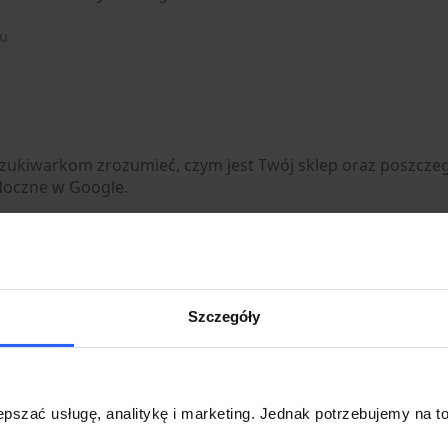
mu
zukiwarkom zrozumieć, czym jest Twój sklep oraz poszczeg
idoczne w Google.
mu
ag Manager
Szczegóły
 Tag Manager.
mu
pszać usługę, analitykę i marketing. Jednak potrzebujemy na to