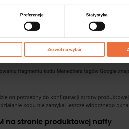
Preferencje
Statystyka
Zezwól na wybór
Z
dzie on potrzebny do konfiguracji strony produktowej 
 działanie kodu nie zamykaj jeszcze widocznego okna
M
na stronie produktowej naffy