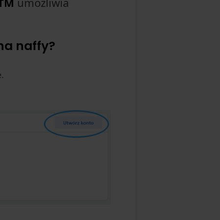
TM
umożliwia
na naffy?
.