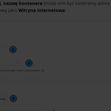
j
,
nazwę kontenera
(może nim być konkretny adres p
lową jako
Witryna internetowa
: