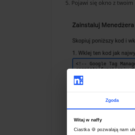
Pojawi się okno z twoi
Zgoda
Witaj w naffy
Ciastka 🍪 pozwalają nam ule