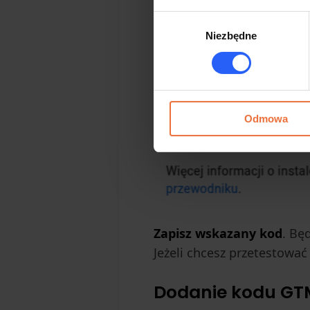
Wybór
Niezbędne
zgody
Odmowa
Zapisz wskazany kod
. Bę
Jeżeli chcesz przetestować
Dodanie kodu
GT