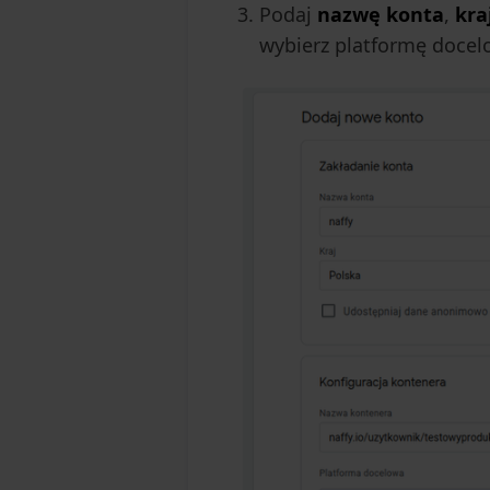
Podaj
nazwę konta
,
kra
wybierz platformę doce