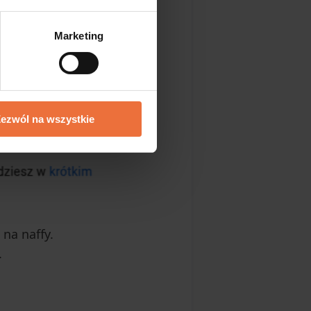
Marketing
ezwól na wszystkie
na naffy.
.