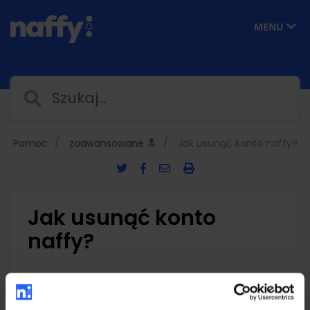
MENU
Pomoc
zaawansowane 🔝
Jak usunąć konto naffy?
Jak usunąć konto
naffy?
Aby usunąć konto naffy należy przejść
do ustawień i zakładki