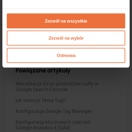
Zezwól na wszystkie
Zezwól na wybór
Zaktualizowano
7 miesięcy temu
Odmowa
Powiązane artykuły
Weryfikacja stron produktów naffy w
Google Search Console
Jak tworzyć Meta Tagi?
Konfiguracja Google Tag Manager
Konfiguracja kluczowych zdarzeń
Google Analytics 4 [GA4]