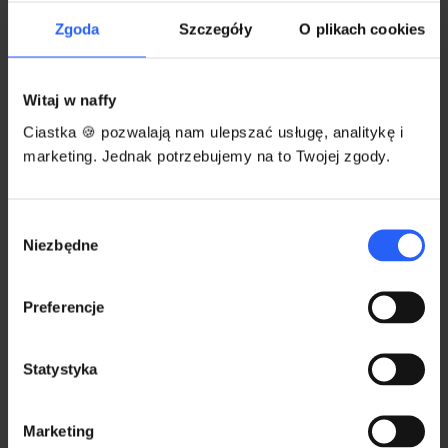
"Zaawansowane".
Zgoda
Szczegóły
O plikach cookies
Każdy użytkownik może usunąć konto naffy w
dowolnym momencie. Wystarczy przejść do
Witaj w naffy
ustawień i zakładki "Zaawansowane".
Jednak
Ciastka 🍪 pozwalają nam ulepszać usługę, analitykę i
pamiętaj, że konto naffy jest bezpłatne, jego
marketing. Jednak potrzebujemy na to Twojej zgody.
posiadanie nic nie kosztuje.
Dlatego nie
musisz go koniecznie usuwać - być może przyda
Wybór
Ci się przy kolejnych sprzedażach produktów.
Niezbędne
zgody
Preferencje
Statystyka
Marketing