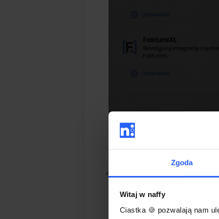
Zgoda
Aby wygenerować klucz AP
Witaj w naffy
Ciastka 🍪 pozwalają nam ule