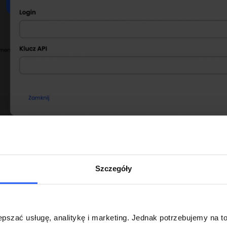
Szczegóły
I trzeba w menu wybrać "Konfiguracja" i przejść do s
pszać usługę, analitykę i marketing. Jednak potrzebujemy na to