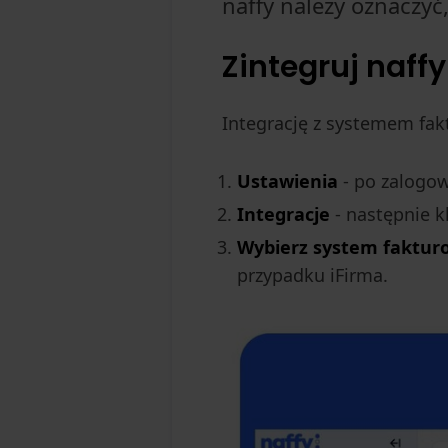
naffy należy oznaczyć
Zintegruj naf
Integrację z systemem fa
Ustawienia
- po zalogow
Integracje
- następnie kl
Wybierz system faktur
przypadku iFirma.