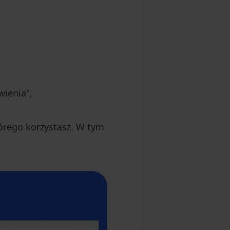
wienia",
órego korzystasz. W tym