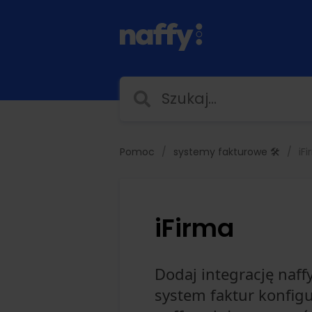
Pomoc
systemy fakturowe 🛠️
iF
iFirma
Dodaj integrację naffy
system faktur konfig