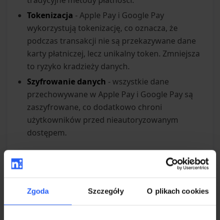
tradycyjne metody płatności.
Tokenizacja
- Apple Pay i Google Pay
wykorzystują tokenizację, co oznacza, że
podczas transakcji nie są przekazywane dane
karty płatniczej, lecz unikalny token. Zmniejsza
to ryzyko kradzieży danych.
Szyfrowanie danych
- wszystkie dane
przechowywane w Apple Pay i Google Pay są
zaszyfrowane, co dodatkowo chroni
użytkowników przed nieautoryzowanym
dostępem.
Dlaczego klient nie widzi Apple Pay i Google
Pay?
Zgoda
Szczegóły
O plikach cookies
Dlaczego Klarna?