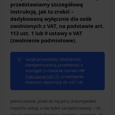
przedstawiamy szczegółową
instrukcję, jak to zrobić –
dedykowaną wyłącznie dla osób
zwolnionych z VAT, na podstawie art.
113 ust. 1 lub 9 ustawy o VAT
(zwolnienie podmiotowe).
💡
Jeżeli prowadzisz działalność
nierejestrowaną, powinieneś o
wystąpić o nadanie numeru NIP
(
zgłoszenie NIP-7
), a następnie
dokonać rejestracji do VAT-UE.
Jednocześnie, jeżeli do tej pory dokonywałeś
importu usług, a nie byłeś zarejestrowany – nic