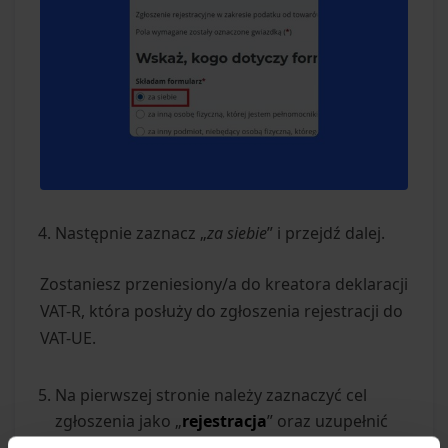
Następnie zaznacz „
za siebie
” i przejdź dalej.
Zostaniesz przeniesiony/a do kreatora deklaracji
VAT-R, która posłuży do zgłoszenia rejestracji do
VAT-UE.
Na pierwszej stronie należy zaznaczyć cel
zgłoszenia jako „
rejestracja
” oraz uzupełnić
właściwy urząd skarbowy.