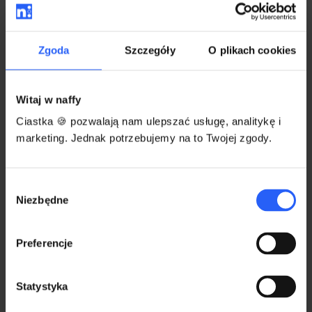
Zgoda
Szczegóły
O plikach cookies
Witaj w naffy
Ciastka 🍪 pozwalają nam ulepszać usługę, analitykę i
marketing. Jednak potrzebujemy na to Twojej zgody.
Wybór
Niezbędne
zgody
Następnie w polu 74 wybrać, czy chcesz, aby
Preferencje
urząd skarbowy potwierdził twoją rejestrację
jako podatnika zwolnionego – zaznaczasz „
tak
”
Statystyka
lub „
nie
” (nie jest Ci to potrzebne).