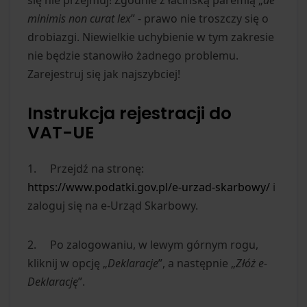
się nie przejmuj! Zgodnie z łacińską paremią „
de
minimis non curat lex
” - prawo nie troszczy się o
drobiazgi. Niewielkie uchybienie w tym zakresie
nie będzie stanowiło żadnego problemu.
Zarejestruj się jak najszybciej!
Instrukcja rejestracji do
VAT-UE
1. Przejdź na stronę:
https://www.podatki.gov.pl/e-urzad-skarbowy/
i
zaloguj się na e-Urząd Skarbowy.
2. Po zalogowaniu, w lewym górnym rogu,
kliknij w opcję „
Deklaracje
”, a następnie „
Złóż e-
Deklarację
”.