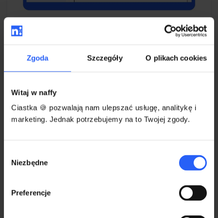
Jak ustawić okres ważności
vouchera?
Zgoda
Szczegóły
O plikach cookies
Okres ważności vouchera ustawisz w zakładce
Szczegóły. Możesz wybrać jedną z kilku
Witaj w naffy
dostępnych opcji.
Ciastka 🍪 pozwalają nam ulepszać usługę, analitykę i
marketing. Jednak potrzebujemy na to Twojej zgody.
Wybór
Niezbędne
zgody
Preferencje