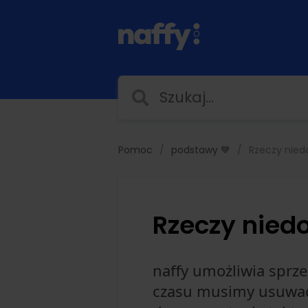
Pomoc
podstawy 💙
Rzeczy nied
Rzeczy nied
naffy umożliwia sprz
czasu musimy usuwać