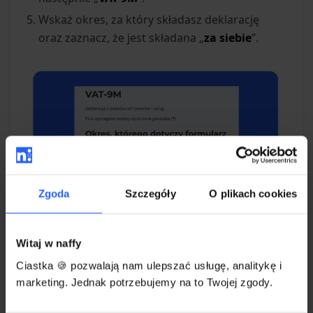
Wskaż okres, za który składasz deklarację
oraz zaznacz, że jest składana „
za siebie
”.
Zgoda
Szczegóły
O plikach cookies
Witaj w naffy
Ciastka 🍪 pozwalają nam ulepszać usługę, analitykę i
Następnie przejdź "
Dalej
".
marketing. Jednak potrzebujemy na to Twojej zgody.
System wygeneruje projekt deklaracji. Przejdź