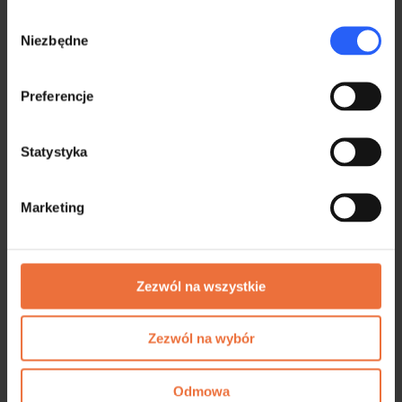
do „
A.
Miejsce i cel składania
Wybór
deklaracji
” i wybierz właściwy urząd skarbowy
Niezbędne
zgody
oraz zaznacz cel złożenia
jako „
złożenie deklaracji
”.
Preferencje
Statystyka
Marketing
Zezwól na wszystkie
Zezwól na wybór
Kolejnym krokiem jest „
C. Rozliczenie
Odmowa