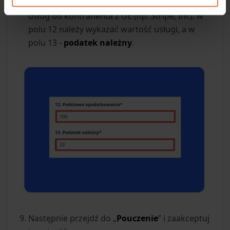
podatku należnego
”. W przypadku importu
usług od kontrahenta z UE (np. Stripe, Inc), w
polu 12 należy wykazać wartość usługi, a w
polu 13 -
podatek należny
.
Następnie przejdź do „
Pouczenie
” i zaakceptuj