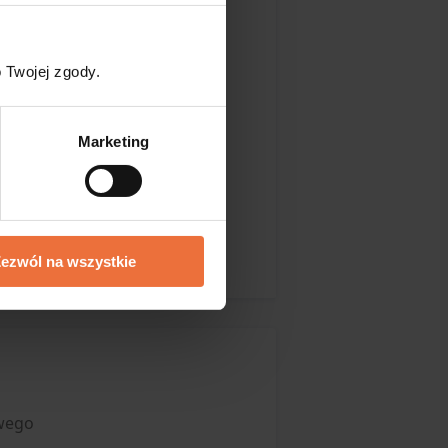
wartościowych
.
 Twojej zgody.
era. Już na początku
żesz łatwo odnaleźć
Marketing
ezwól na wszystkie
wego