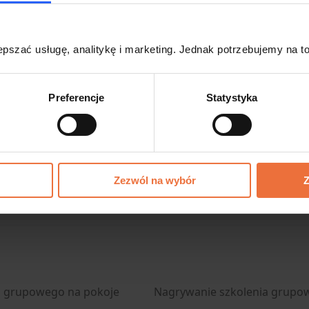
i temu masz pełną swobodę w prowadzeniu 
czestnikami bez presji kończącego się czasu
pszać usługę, analitykę i marketing. Jednak potrzebujemy na to
 zostanie zapisane bezpośrednio w pamięci Twojego komput
 do jakiego folderu ma trafić plik, dzięki czemu później mo
Preferencje
Statystyka
czestnikom spotkania.
temu
Zezwól na wybór
Z
ia grupowego na pokoje
Nagrywanie szkolenia grupo