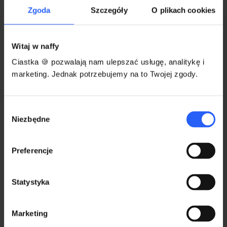
należy wybrać produkt "lead magnet",
Zgoda
Szczegóły
O plikach cookies
dodać plik w formacie PDF i udostępnić
do pobrania.
Witaj w naffy
Ciastka 🍪 pozwalają nam ulepszać usługę, analitykę i
Lead magnet może zostać dodany w formie
marketing. Jednak potrzebujemy na to Twojej zgody.
darmowego ebooka, poradnika, checklisty,
planera i wielu innych produktów cyfrowych,
które mają na celu zachęcić potencjalnych
Wybór
klientów do pobrania darmowego pliku i
Niezbędne
zgody
zostawienia adresu e-mail.
Preferencje
Sprawdź, jak dodać lead magnet do sklepu
naffy.
Statystyka
Marketing