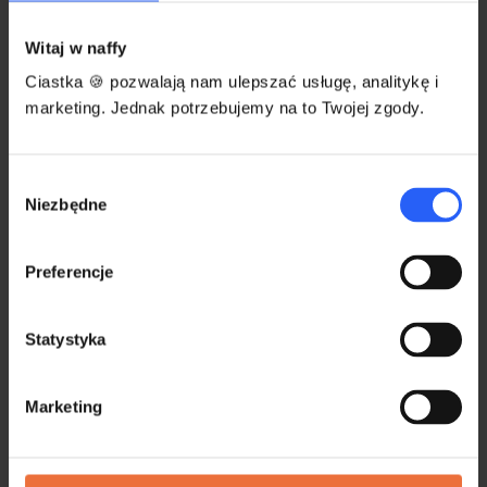
pozwala.
Witaj w naffy
Ciastka 🍪 pozwalają nam ulepszać usługę, analitykę i
marketing. Jednak potrzebujemy na to Twojej zgody.
💡
Aby uzyskać najlepszą jakość
podczas prowadzenia webinaru w
naffy, skorzystaj z laptopa lub
Wybór
komputera stacjonarnego i
Niezbędne
zgody
przeglądarki Google Chrome.
Preferencje
Dlaczego tak jest?
Statystyka
Wszystkie przeglądarki na iPadzie/iPhonie
muszą działać w oparciu o ten sam silnik –
WebKit
.
Marketing
Mobilna wersja WebKit
nie obsługuje
tzw.
Screen Capture API
(części WebRTC), które jest