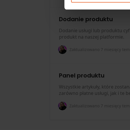
Dodanie produktu
Dodanie usługi lub produktu cyf
produkt na naszej platformie.
Zaktualizowano
7 miesięcy te
Panel produktu
Wszystkie artykuły, które zostan
zarówno płatne usługi, jak i te 
Zaktualizowano
7 miesięcy te