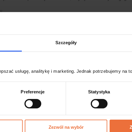
mu
Szczegóły
e jest ustawienie kolorystyki podstrony produktu, włącze
kryptów strony, zmienienie adresu URL produktu lub usługi o
mu
pszać usługę, analitykę i marketing. Jednak potrzebujemy na to
Preferencje
Statystyka
 i okładek
iebie produktu cyfrowego lub usługi możliwe jest dodanie
mu
Zezwól na wybór
Z