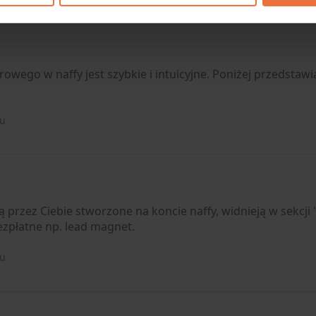
rowego w naffy jest szybkie i intuicyjne. Poniżej przedstaw
mu
ą przez Ciebie stworzone na koncie naffy, widnieją w sekcji
bezpłatne np. lead magnet.
mu