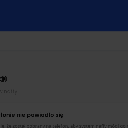
📣
w naffy.
fonie nie powiodło się
się, że został pobrany na telefon, aby system naffy mógł go