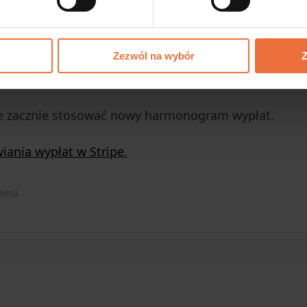
sz otrzymywać przelewy:
Zezwól na wybór
Z
ipe zacznie stosować nowy harmonogram wypłat.
iania wypłat w Stripe
.
temu