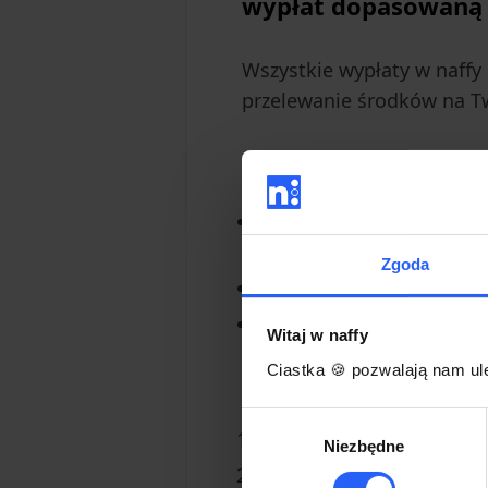
wypłat dopasowaną d
Wszystkie wypłaty w naffy 
przelewanie środków na T
Jak to działa?
naffy pobiera swoją pro
usługi.
Zgoda
Na Twoim koncie Stripe p
Stripe automatycznie pr
Witaj w naffy
Ciastka 🍪 pozwalają nam ule
Jak ustawić wypł
Wybór
Zaloguj się do swojego 
Niezbędne
zgody
Przejdź do ustawień wypł