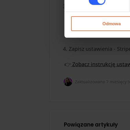
Wybierz, jak często chce
codziennie
tygodniowo
Odmowa
miesięcznie
Zapisz ustawienia - Str
👉
Zobacz instrukcję ustaw
Zaktualizowano
7 miesięcy 
Powiązane artykuły