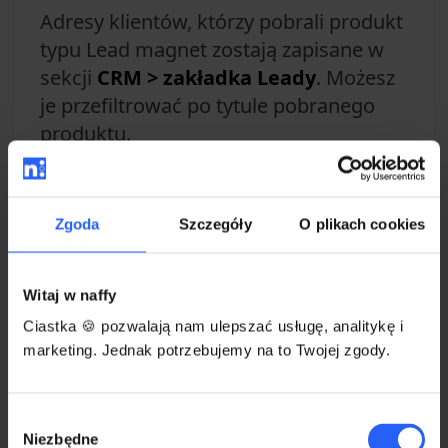
Adresy klientów, którzy pobrali produkt
typu Lead magnet zostają zapisane w
sekcji
CRM > zakładka Leady
. Możesz
je przefiltrować po tytule pobranego
produktu.
Zgoda
Szczegóły
O plikach cookies
Witaj w naffy
Ciastka 🍪 pozwalają nam ulepszać usługę, analitykę i
marketing. Jednak potrzebujemy na to Twojej zgody.
Wybór
Niezbędne
zgody