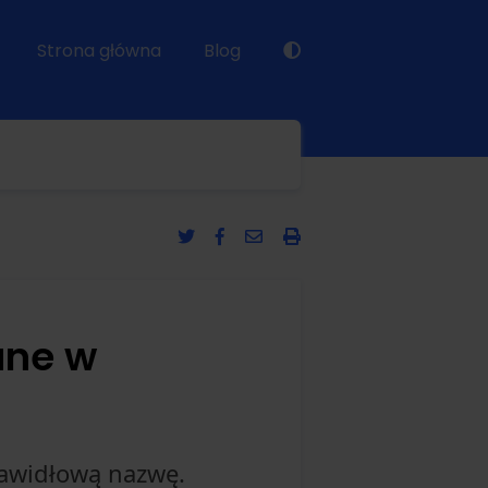
Strona główna
Blog
ane w
rawidłową nazwę.