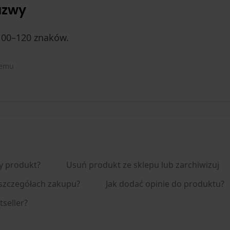
azwy
100–120 znaków.
temu
y produkt?
Usuń produkt ze sklepu lub zarchiwizuj
 szczegółach zakupu?
Jak dodać opinie do produktu?
tseller?