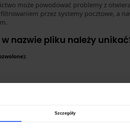
ictwo może powodować problemy z otwie
 filtrowaniem przez systemy pocztowe, a n
em.
w nazwie pliku należy unikać
ozwolone):
z systemy operacyjne i mogą uniemożliwić zapisanie 
Szczegóły