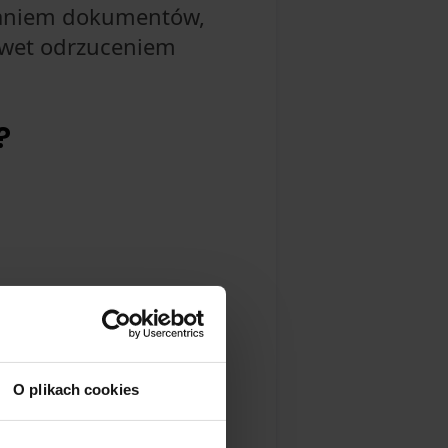
raniem dokumentów,
awet odrzuceniem
?
lub otwarcie pliku.
O plikach cookies