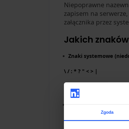
Niepoprawne nazewn
zapisem na serwerze,
załącznika przez syst
Jakich znaków 
Znaki systemowe (nied
\ / : * ? " < > |
Są one zarezerwowane prze
Znaki specjalne:
Zgoda
% & { } $ ! ' ` @ + = ; ,