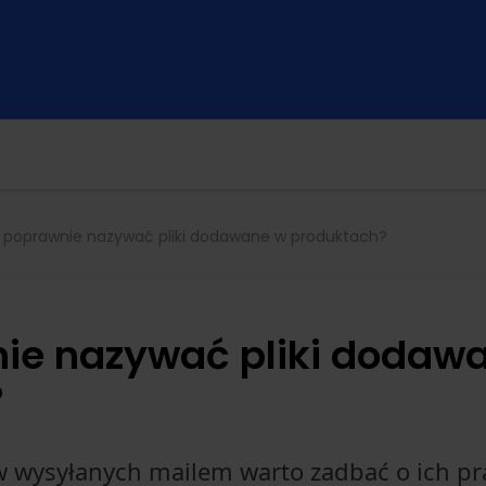
 poprawnie nazywać pliki dodawane w produktach?
ie nazywać pliki dodaw
?
w wysyłanych mailem warto zadbać o ich p