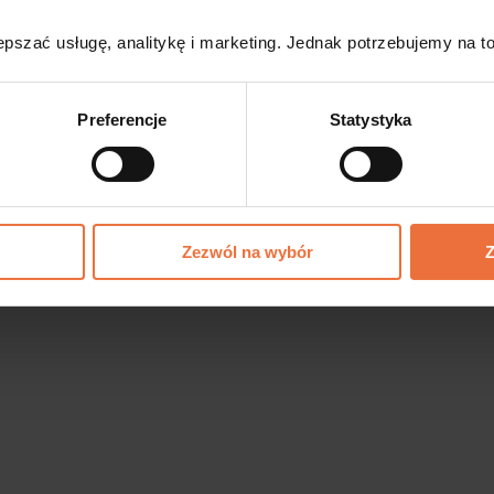
y pobieraniu pliku oraz być zmieniane automatyczni
pszać usługę, analitykę i marketing. Jednak potrzebujemy na to
Preferencje
Statystyka
niezalecane.
Zamiast spacji używaj podkreślenia_ lu
ofesjonalne nazwy plików?
Zezwól na wybór
Z
y zestaw znaków: